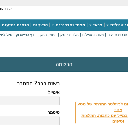
06.08.26
י טיולים
פנאי
מפות ומדריכים
הרצאות
הזמנת נסיעות
חברות נסיעות
מלונות מטיילים
מלונות בוטיק
המגזין המקוון
דף הפייסבוק
טיולי ג'יפ
הרשמה
רשום כבר? התחבר
אימייל
ם לניוזלטר המרתק של מסע
אחר
סיסמה
במייל עם כתבות, המלצות
וטיפים