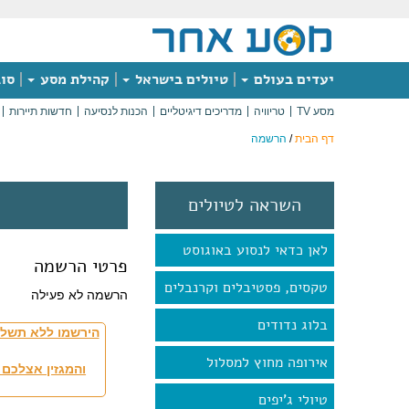
יעדים בעולם
טיולים בישראל
קהילת מסע
סוג
מסע TV
טריוויה
מדריכים דיגיטליים
הכנות לנסיעה
חדשות תיירות
דף הבית
/
הרשמה
השראה לטיולים
לאן כדאי לנסוע באוגוסט
פרטי הרשמה
טקסים, פסטיבלים וקרנבלים
הרשמה לא פעילה
בלוג נדודים
הירשמו ללא תשלו
אירופה מחוץ למסלול
והמגזין אצלכם 
טיולי ג'יפים