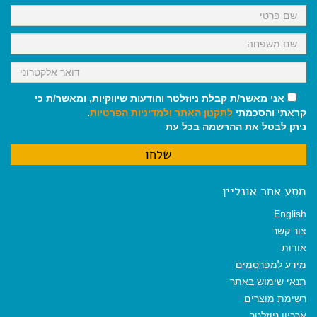
k
p
m
אני מאשר/ת קבלת ניוזלטר והודעות שיווקיות, ומאשר/ת כי
קראתי והסכמתי
לתקנון האתר
ולמדיניות הפרטיות
.
ניתן לבטל את ההרשמה בכל עת
מסע אחר אונליין
English
צור קשר
אודות
מידע למפרסמים
תנאי שימוש באתר
רשימת מוצרים
ארכיון ניוזלטר