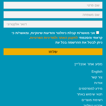
k
p
m
אני מאשר/ת קבלת ניוזלטר והודעות שיווקיות, ומאשר/ת כי
קראתי והסכמתי
לתקנון האתר
ולמדיניות הפרטיות
.
ניתן לבטל את ההרשמה בכל עת
מסע אחר אונליין
English
צור קשר
אודות
מידע למפרסמים
תנאי שימוש באתר
רשימת מוצרים
ארכיון ניוזלטר