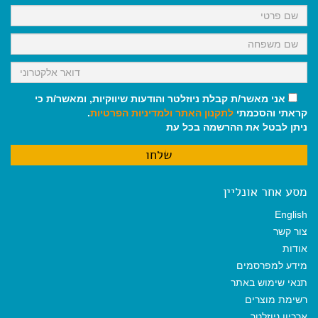
k
p
m
אני מאשר/ת קבלת ניוזלטר והודעות שיווקיות, ומאשר/ת כי
קראתי והסכמתי
לתקנון האתר
ולמדיניות הפרטיות
.
ניתן לבטל את ההרשמה בכל עת
מסע אחר אונליין
English
צור קשר
אודות
מידע למפרסמים
תנאי שימוש באתר
רשימת מוצרים
ארכיון ניוזלטר