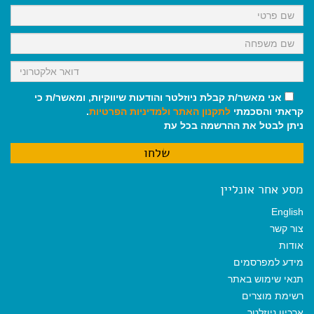
k
p
m
אני מאשר/ת קבלת ניוזלטר והודעות שיווקיות, ומאשר/ת כי
קראתי והסכמתי
לתקנון האתר
ולמדיניות הפרטיות
.
ניתן לבטל את ההרשמה בכל עת
מסע אחר אונליין
English
צור קשר
אודות
מידע למפרסמים
תנאי שימוש באתר
רשימת מוצרים
ארכיון ניוזלטר