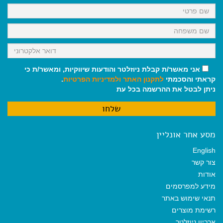
k
p
m
אני מאשר/ת קבלת ניוזלטר והודעות שיווקיות, ומאשר/ת כי
קראתי והסכמתי
לתקנון האתר
ולמדיניות הפרטיות
.
ניתן לבטל את ההרשמה בכל עת
מסע אחר אונליין
English
צור קשר
אודות
מידע למפרסמים
תנאי שימוש באתר
רשימת מוצרים
ארכיון ניוזלטר