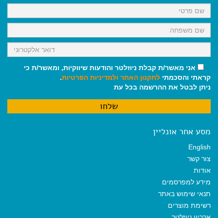
k
p
m
אני מאשר/ת קבלת ניוזלטר והודעות שיווקיות, ומאשר/ת כי
קראתי והסכמתי
לתקנון האתר
ולמדיניות הפרטיות
.
ניתן לבטל את ההרשמה בכל עת
מסע אחר אונליין
English
צור קשר
אודות
מידע למפרסמים
תנאי שימוש באתר
רשימת מוצרים
ארכיון ניוזלטר