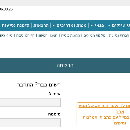
06.08.26
י טיולים
פנאי
מפות ומדריכים
הרצאות
הזמנת נסיעות
חברות נסיעות
מלונות מטיילים
מלונות בוטיק
המגזין המקוון
דף הפייסבוק
טיולי ג'יפ
הרשמה
רשום כבר? התחבר
אימייל
ם לניוזלטר המרתק של מסע
אחר
סיסמה
במייל עם כתבות, המלצות
וטיפים