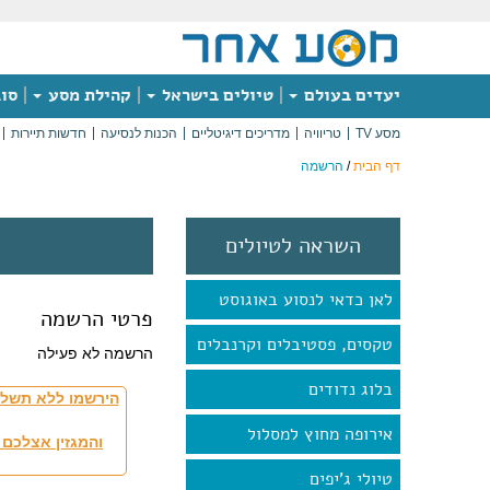
יעדים בעולם
טיולים בישראל
קהילת מסע
סוג
מסע TV
טריוויה
מדריכים דיגיטליים
הכנות לנסיעה
חדשות תיירות
דף הבית
/
הרשמה
השראה לטיולים
לאן כדאי לנסוע באוגוסט
פרטי הרשמה
טקסים, פסטיבלים וקרנבלים
הרשמה לא פעילה
בלוג נדודים
הירשמו ללא תשלו
אירופה מחוץ למסלול
והמגזין אצלכם 
טיולי ג'יפים