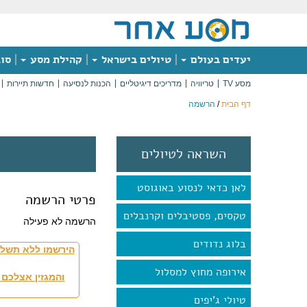
יעדים בעולם
טיולים בישראל
קהילת מסע
סוג
מסע TV
טריוויה
מדריכים דיגיטליים
הכנות לנסיעה
חדשות תיירות
דף הבית
/
הרשמה
השראה לטיולים
לאן כדאי לנסוע באוגוסט
פרטי הרשמה
טקסים, פסטיבלים וקרנבלים
הרשמה לא פעילה
בלוג נדודים
הירשמו ללא תשלו
אירופה מחוץ למסלול
והמגזין אצלכם 
טיולי ג'יפים