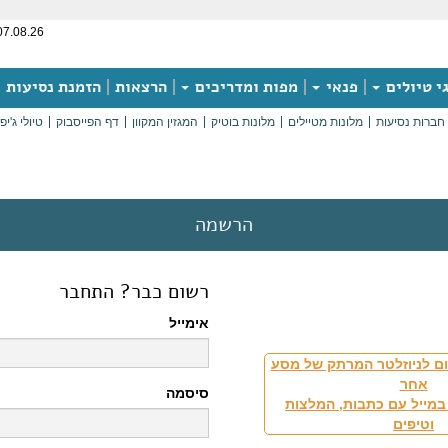
07.08.26
י טיולים
פנאי
מפות ומדריכים
הרצאות
הזמנת נסיעות
חברות נסיעות
מלונות מטיילים
מלונות בוטיק
המגזין המקוון
דף הפייסבוק
טיולי ג'יפ
הרשמה
רשום כבר? התחבר
אימייל
ם לניוזלטר המרתק של מסע
אחר
סיסמה
במייל עם כתבות, המלצות
וטיפים