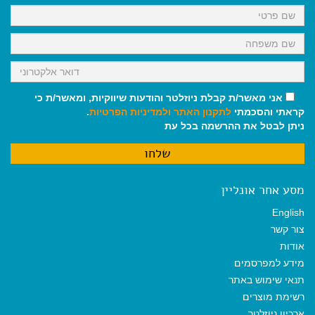
k
p
m
אני מאשר/ת קבלת ניוזלטר והודעות שיווקיות, ומאשר/ת כי
קראתי והסכמתי
לתקנון האתר
ולמדיניות הפרטיות
.
ניתן לבטל את ההרשמה בכל עת
מסע אחר אונליין
English
צור קשר
אודות
מידע למפרסמים
תנאי שימוש באתר
רשימת מוצרים
ארכיון ניוזלטר