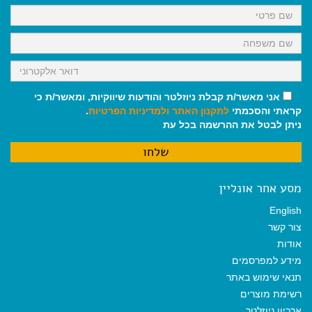
k
p
m
אני מאשר/ת קבלת ניוזלטר והודעות שיווקיות, ומאשר/ת כי
קראתי והסכמתי
לתקנון האתר
ולמדיניות הפרטיות
.
ניתן לבטל את ההרשמה בכל עת
מסע אחר אונליין
English
צור קשר
אודות
מידע למפרסמים
תנאי שימוש באתר
רשימת מוצרים
ארכיון ניוזלטר