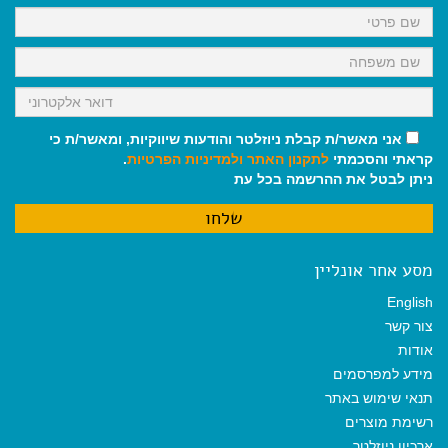
k
p
m
אני מאשר/ת קבלת ניוזלטר והודעות שיווקיות, ומאשר/ת כי
קראתי והסכמתי
לתקנון האתר
ולמדיניות הפרטיות
.
ניתן לבטל את ההרשמה בכל עת
מסע אחר אונליין
English
צור קשר
אודות
מידע למפרסמים
תנאי שימוש באתר
רשימת מוצרים
ארכיון ניוזלטר