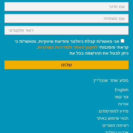
k
p
m
אני מאשר/ת קבלת ניוזלטר והודעות שיווקיות, ומאשר/ת כי
קראתי והסכמתי
לתקנון האתר
ולמדיניות הפרטיות
.
ניתן לבטל את ההרשמה בכל עת
מסע אחר אונליין
English
צור קשר
אודות
מידע למפרסמים
תנאי שימוש באתר
רשימת מוצרים
ארכיון ניוזלטר