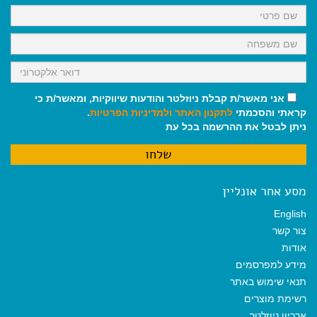
k
p
m
אני מאשר/ת קבלת ניוזלטר והודעות שיווקיות, ומאשר/ת כי
קראתי והסכמתי
לתקנון האתר
ולמדיניות הפרטיות
.
ניתן לבטל את ההרשמה בכל עת
מסע אחר אונליין
English
צור קשר
אודות
מידע למפרסמים
תנאי שימוש באתר
רשימת מוצרים
ארכיון ניוזלטר