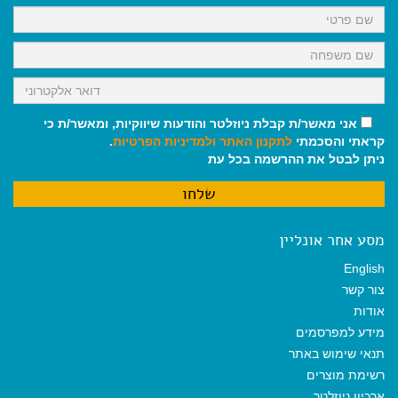
k
p
m
אני מאשר/ת קבלת ניוזלטר והודעות שיווקיות, ומאשר/ת כי
קראתי והסכמתי
לתקנון האתר
ולמדיניות הפרטיות
.
ניתן לבטל את ההרשמה בכל עת
מסע אחר אונליין
English
צור קשר
אודות
מידע למפרסמים
תנאי שימוש באתר
רשימת מוצרים
ארכיון ניוזלטר