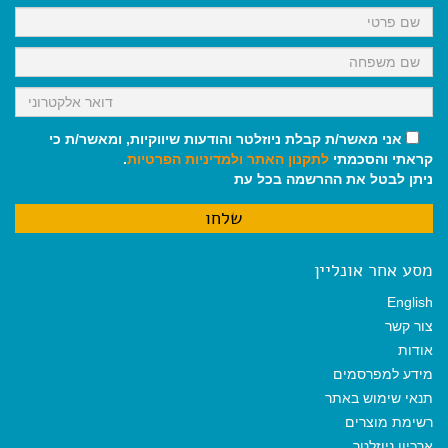
k
p
m
אני מאשר/ת קבלת ניוזלטר והודעות שיווקיות, ומאשר/ת כי
קראתי והסכמתי
לתקנון האתר
ולמדיניות הפרטיות
.
ניתן לבטל את ההרשמה בכל עת
מסע אחר אונליין
English
צור קשר
אודות
מידע למפרסמים
תנאי שימוש באתר
רשימת מוצרים
ארכיון ניוזלטר