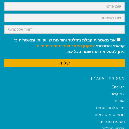
k
p
m
אני מאשר/ת קבלת ניוזלטר והודעות שיווקיות, ומאשר/ת כי
קראתי והסכמתי
לתקנון האתר
ולמדיניות הפרטיות
.
ניתן לבטל את ההרשמה בכל עת
מסע אחר אונליין
English
צור קשר
אודות
מידע למפרסמים
תנאי שימוש באתר
רשימת מוצרים
ארכיון ניוזלטר