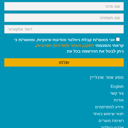
k
p
m
אני מאשר/ת קבלת ניוזלטר והודעות שיווקיות, ומאשר/ת כי
קראתי והסכמתי
לתקנון האתר
ולמדיניות הפרטיות
.
ניתן לבטל את ההרשמה בכל עת
מסע אחר אונליין
English
צור קשר
אודות
מידע למפרסמים
תנאי שימוש באתר
רשימת מוצרים
ארכיון ניוזלטר