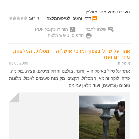
מערכת מסע אחר אונליין
דירוג:
דרגו והגיבו לטיפ/המלצה
שלחו לחבר
הורידו כקובץ PDF
הדפיסו טיפ/המלצה
אתר על טיול בצפון ומרכז איטליה – מסלול, המלצות,
מחירים ועוד
איטליה
03.03.2009
אתר על טיול באיטליה – וורונה, בולצנו והדולומיטים, ונציה, בולוניה,
פיזה, לוקה ורומא. המסלול, תקציב, מקומות טעימים לאכול, מלונות
טובים (וגרועים) ועוד מלאן עניינים.