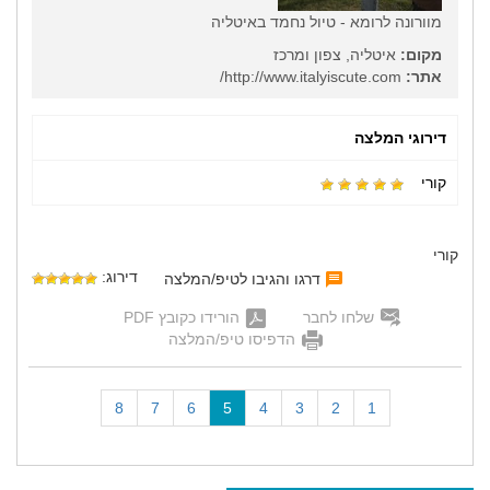
מוורונה לרומא - טיול נחמד באיטליה
מקום:
איטליה, צפון ומרכז
אתר:
http://www.italyiscute.com/
דירוגי המלצה
קורי
קורי
דירוג:
דרגו והגיבו לטיפ/המלצה
שלחו לחבר
הורידו כקובץ PDF
הדפיסו טיפ/המלצה
(
8
7
6
5
4
3
2
1
c
u
r