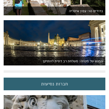
נדודים 10: צפון איטליה
מפגש של תקווה: משלחת רב דתית לוותיקן
חברות נסיעות