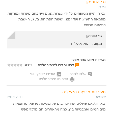
גני הוותיקן
ותיקן
גני הוותיקן מטופחים על ידי עשרות גננים ויש בהם מערות ומזרקות
מהמאה התשיעית ועד זמננו. שעות הפתיחה: ב', ג', ה'-שבת
בתיאום מראש.
גני הוותיקן
מקום:
רומא, איטליה
מערכת מסע אחר אונליין
דירוג:
דרגו והגיבו לטיפ/המלצה
שלחו לחבר
הורידו כקובץ PDF
הדפיסו טיפ/המלצה
מעיינות מרפא בסיציליה
איטליה
29.05.2011
באי וולקאנו פועלים אתרים רבים של מעיינות מרפא, מרחצאות
מים חמים ואמבטיות בוץ. כמה מהאתרים הם מרכזי נופש