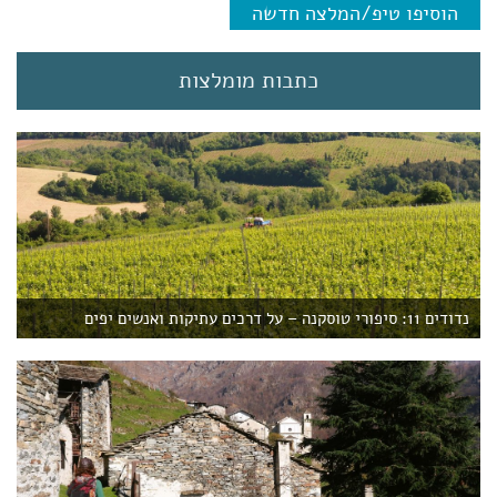
r
הוסיפו טיפ/המלצה חדשה
e
n
t
כתבות מומלצות
)
נדודים 11: סיפורי טוסקנה – על דרכים עתיקות ואנשים יפים