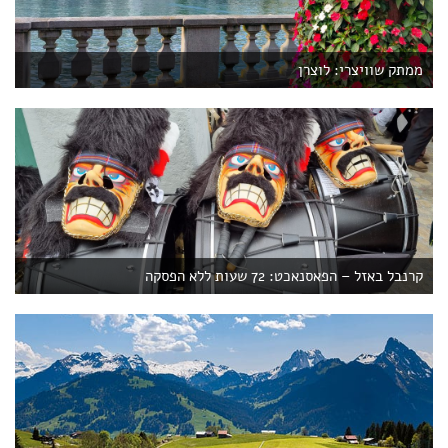
ממתק שוויצרי: לוצרן
קרנבל באזל – הפאסנאכט: 72 שעות ללא הפסקה