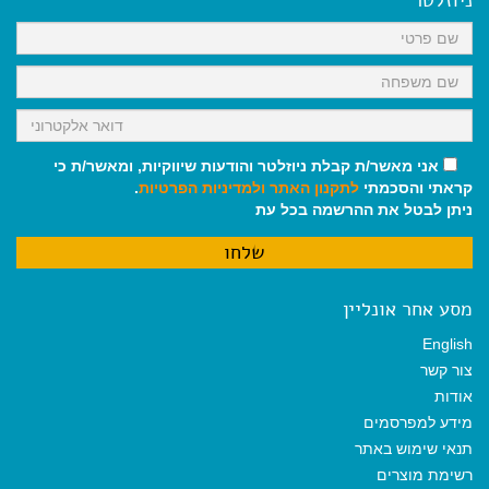
ניוזלטר
o
p
a
k
p
m
אני מאשר/ת קבלת ניוזלטר והודעות שיווקיות, ומאשר/ת כי
קראתי והסכמתי
לתקנון האתר
ולמדיניות הפרטיות
.
ניתן לבטל את ההרשמה בכל עת
מסע אחר אונליין
English
צור קשר
אודות
מידע למפרסמים
תנאי שימוש באתר
רשימת מוצרים