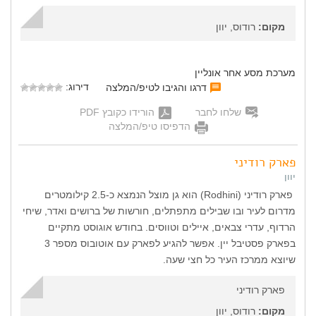
מקום:
רודוס, יוון
מערכת מסע אחר אונליין
דירוג:
דרגו והגיבו לטיפ/המלצה
שלחו לחבר
הורידו כקובץ PDF
הדפיסו טיפ/המלצה
פארק רודיני
יוון
פארק רודיני (Rodhini) הוא גן מוצל הנמצא כ-2.5 קילומטרים
מדרום לעיר ובו שבילים מתפתלים, חורשות של ברושים ואדר, שיחי
הרדוף, עדרי צבאים, איילים וטווסים. בחודש אוגוסט מתקיים
בפארק פסטיבל יין. אפשר להגיע לפארק עם אוטובוס מספר 3
שיוצא ממרכז העיר כל חצי שעה.
פארק רודיני
מקום:
רודוס, יוון