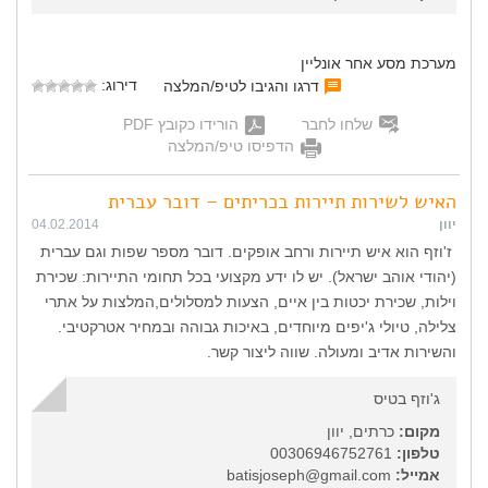
מערכת מסע אחר אונליין
דירוג:
דרגו והגיבו לטיפ/המלצה
שלחו לחבר
הורידו כקובץ PDF
הדפיסו טיפ/המלצה
האיש לשירות תיירות בכריתים – דובר עברית
יוון
04.02.2014
ז'וזף הוא איש תיירות ורחב אופקים. דובר מספר שפות וגם עברית
(יהודי אוהב ישראל). יש לו ידע מקצועי בכל תחומי התיירות: שכירת
וילות, שכירת יכטות בין איים, הצעות למסלולים,המלצות על אתרי
צלילה, טיולי ג'יפים מיוחדים, באיכות גבוהה ובמחיר אטרקטיבי.
והשירות אדיב ומעולה. שווה ליצור קשר.
ג'וזף בטיס
מקום:
כרתים, יוון
טלפון:
00306946752761
אמייל:
batisjoseph@gmail.com