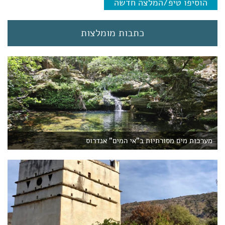
הוסיפו טיפ/המלצה חדשה
e
n
t
כתבות מומלצות
)
מערכות מים מסורתיות ב"אי המים" אנדרוס