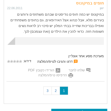
חופים במיקונוס
יוון
22.06.2011
במיקונוס יש כמה חופים נודיסטים שבהם משתזפים ורוחצים
בעירום מלא, אבל כנהוג אצל האירופאים, גם בחופים משפחתיים
ואפילו בבריכות שחייה בבתי המלון יש סיכוי רב לראות נשים
חשופות חזה. כדאי להכין את הילדים (ואת עצמכם) לכך.
מערכת מסע אחר אונליין
דירוג:
דרגו והגיבו לטיפ/המלצה
שלחו לחבר
הורידו כקובץ PDF
הדפיסו טיפ/המלצה
(
3
2
1
c
u
r
r