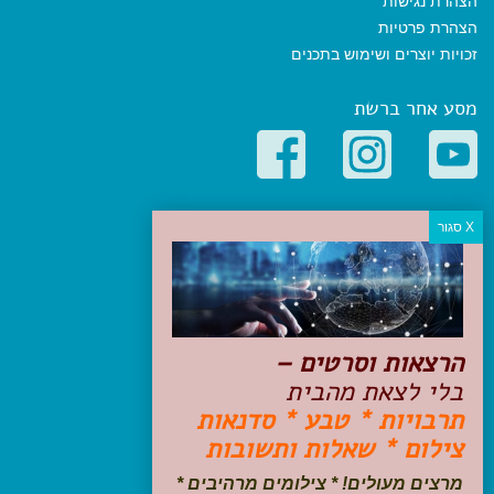
הצהרת נגישות
הצהרת פרטיות
זכויות יוצרים ושימוש בתכנים
מסע אחר ברשת
קטגוריות פופולריות
יעדים
טיולים בישראל
מלונות בוטיק בישראל
טיפים והמלצות
הרצאות וסרטים –
הכנות לנסיעה
בלי לצאת מהבית
טיולי ג'יפים
תרבויות * טבע * סדנאות
טיולים עם ילדים
צילום * שאלות ותשובות
שייט, הפלגות, קרוזים
דיגיטל
מרצים מעולים! * צילומים מרהיבים *