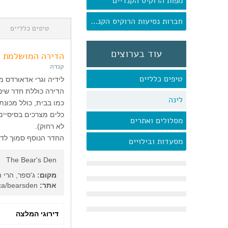
מפות הרוקיס הקנדיים
חברות נסיעות הרוקיס הקנדיים
טיפים כלליים
עוד בערוצים
הדירה המושלמת ב
קנדה
טיפים כלליים
לידיה וגרי אדאורדס מ
הדירה כוללת חדר שינה
לינה
כמו בבית, כולל מכונת
כלים מצרכים בסיסיים 
מסלולים ואתרים
לא רחוק).
החדר הנוסף סמוך לדי
מסעדות ובילויים
The Bear's Den
מקום:
ג'ספר, הרי ה
אתר:
http://www.jasper.ca/bearsden/
דירוגי המלצה