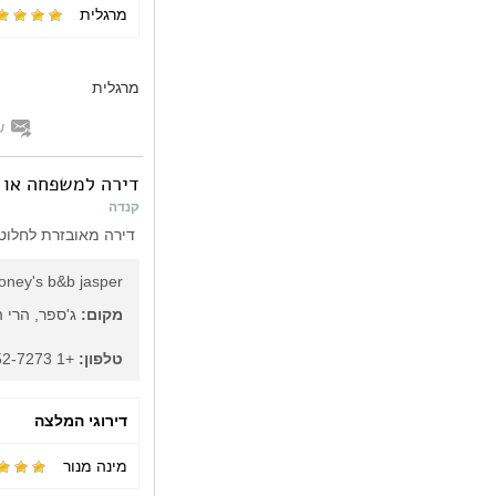
מרגלית
מרגלית
ש
דירה למשפחה או 2 זוגות
קנדה
דירה מאובזרת לחלוטין, נעימה ל
oney's b&b jasper
מקום:
ג'ספר, הרי ה
טלפון:
+1 780-852-7273
דירוגי המלצה
מינה מנור