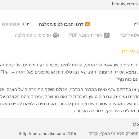
beauty-creek-
ין
דירוג:
דרגו והגיבו לטיפ/המלצה
לחו לחבר
הורידו כקובץ PDF
הדפיסו טיפ/המלצה
 מוריין
ד מהיפים שבאגמי הרי הרוקי, הודות למים בצבע טורקיז מדהים. על שפת הא
עם כזה נוף?
 או בחדרים שנמצאים במבנה המרכזי, מכולם נשקף נוף מרהיב של האגם, פס
חדרים נעימים, עם ריהוט עץ בעבודת יד ואח מבוערת, וניכרת בהם הקפדה על
ןפועלת מסעדה עטורת שבחים. ניתן לשכור במקום סירה ולצאת לשייט באגם,
ת, מהליכה ועד סקי, בסביבה הקרובה.
Mo
 הפארק הלאומי באנף, קנדה
אתר:
http://morainelake.com/