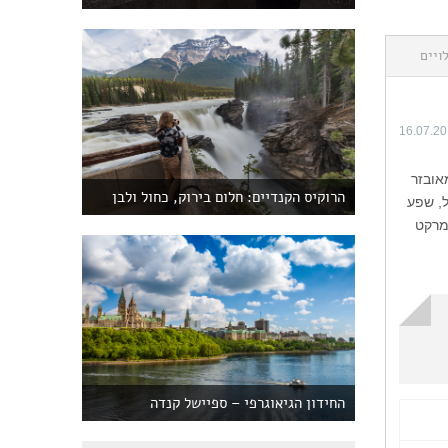
ויים
16.07.2
אובזר
הרוקיס הקנדיים: חלום בירוק, כחול ולבן
ל, שפע
רמרקט
החידון הגיאוגרפי – ספיישל קנדה