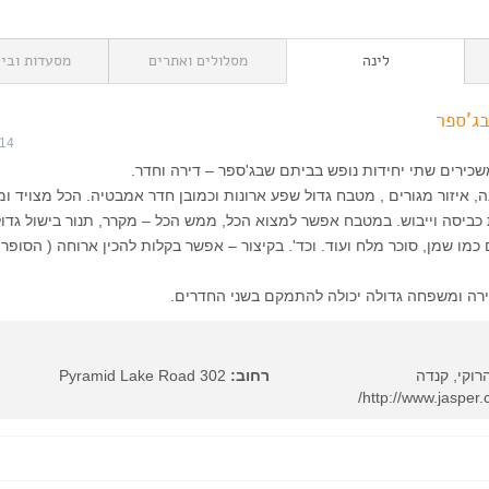
לינה
מסלולים ואתרים
מסעדות וביל
ג'ספר
014
שכירים שתי יחידות נופש בביתם שבג'ספר – דירה וחדר.
, איזור מגורים , מטבח גדול שפע ארונות וכמובן חדר אמבטיה. הכל מצויד ומ
 כביסה וייבוש. במטבח אפשר למצוא הכל, ממש הכל – מקרר, תנור בישול גדו
כמו שמן, סוכר מלח ועוד. וכד'. בקיצור – אפשר בקלות להכין ארוחה ( הסופ
רה ומשפחה גדולה יכולה להתמקם בשני החדרים.
רוקי, קנדה
רחוב:
302 Pyramid Lake Road