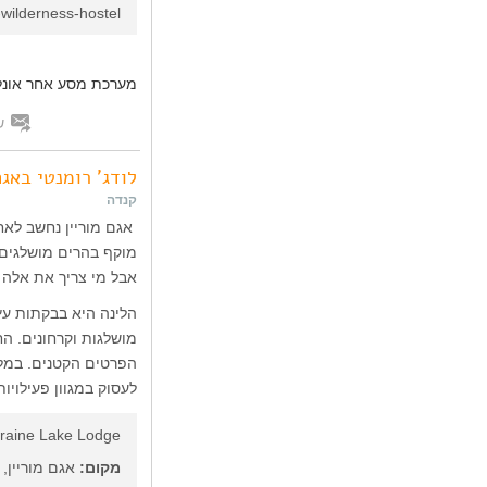
wilderness-hostel
מערכת מסע אחר אונלי
ש
לודג' רומנטי באגם
קנדה
אגם מוריין נחשב לאח
אבל מי צריך את אלה 
הלינה היא בבקתות עץ
מושלגות וקרחונים. ה
הפרטים הקטנים. במלו
לעסוק במגוון פעילויו
raine Lake Lodge
מקום:
אגם מוריין,