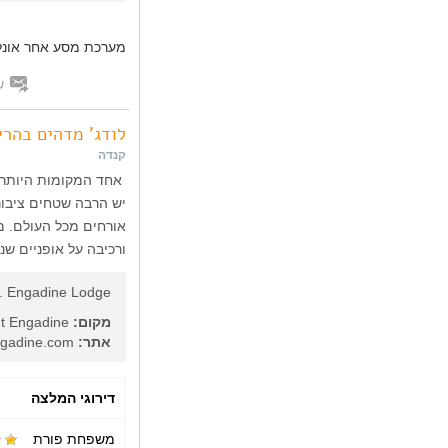
מערכת מסע אחר אונלי
ש
לודג' מדהים בהרי
קנדה
אחד המקומות היותר מ
יש הרבה שטחים ציבור
אורחים מכל העולם. מע
ורכיבה על אופניים ש
. Engadine Lodge
מקום:
Mount Engadine, ליד קנמור, קנדה
אתר:
http://mountengadine.com/
דירוגי המלצה
משפחת פורת