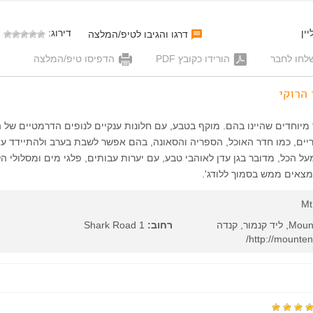
ין
דירוג:
דרגו והגיבו לטיפ/המלצה
לחו לחבר
הורידו כקובץ PDF
הדפיסו טיפ/המלצה
 הרוקי
יוחדים שהיינו בהם. מוקף בטבע, עם חלונות ענקיים לנופים הדרמטיים של הר
יים, כמו חדר האוכל, הספריה והסאונה, בהם אפשר לשבת בערב ולהתיידד ע
ל הכל, מדובר בגן עדן לאוהבי טבע, עם יערות עבותים, פלגי מים ומסלולי הל
נמצאים ממש בסמוך ללודג'.
Mt
רחוב:
1 Shark Road