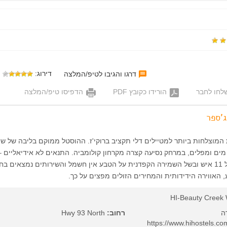
דירוג:
דרגו והגיבו לטיפ/המלצה
לחו לחבר
הורידו כקובץ PDF
הדפיסו טיפ/המלצה
'ספר
המוצלחות ביותר למטיילים דלי תקציב ברוקי'ז. ההוסטל ממוקם בליבה של ש
מים ומפלים, במרחק נסיעה קצרה מקרחון קולומביה. התנאים לא אידיאליים –
היא באולמות שינה של 11 איש ובשל השמירה הקפדנית על הטבע אין חשמל והשירותים נמצאים ב
 האווירה הידידותית והמחירים הזולים מפצים על כך.
HI-Beauty Creek 
רחוב:
Hwy 93 North
https://www.hihostels.com