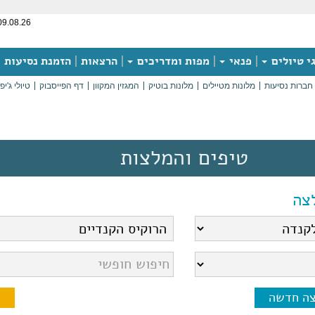
09.08.26
י טיולים
פנאי
מפות ומדריכים
הרצאות
הזמנת נסיעות
חברות נסיעות
מלונות מטיילים
מלונות בוטיק
המגזין המקוון
דף הפייסבוק
טיולי ג'יפ
טיפים והמלצות
צה
צה חדשה