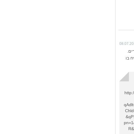
08.07.2
ים.
ח בו
http
qAdlt
Chl
&qP
pn=1
R&