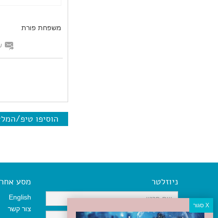
משפחת פורת
ש
הוסיפו טיפ/המל
ניוזלטר
מסע אחר א
English
צור קשר