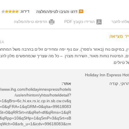
דירוג:
דרגו והגיבו לטיפ/המלצה
לחו לחבר
הורידו כקובץ PDF
הדפיסו טיפ/המלצה
יר מציאה
014
ן, במיקום נוח (באזור ג'ספר), עם נוף יפה ומחירים זולים בהרבה משל המתחר
ם, המיטות נוחות מאוד, השירות מצוין – כל מה שצריך שכמחפשים מלון להני
 טיולים.
Holiday Inn Express Hot
הרוקי, קנדה
אתר:
://www.ihg.com/holidayinnexpress/hotels
/us/en/hinton/yhtss/hoteldetail?
=1&qBrs=6c.hi.ex.rs.ic.cp.in.sb.cw.cv&q
d=0&qFRA=1&qGRM=0&qIta=99618083
St=0&qRRSrt=rt&qRef=df&qRms=1&qR
&qRpp=10&qSHp=1&qSmP=3&qSrt=sB
qWch=0&srb_u=1&icdv=99618083&cm