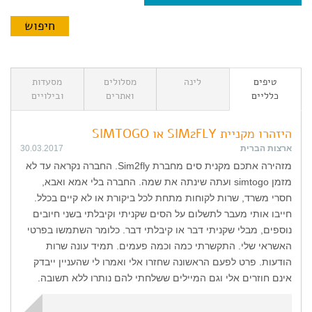
טיפים
לינה
מסלולים
מסעדות
כלליים
ואתרים
ובילויים
היזהרו מקניית SIM2FLY או SIMTOGO
ארצות הברית
30.03.2017
מזהירה אתכם מקנית סים מחברת Sim2fly. החברה נקראה עד לא
מזמן simtogo ועתה שינתה את שמה. החברה בלי אמא ואבא,
חסרי משרד, שרות לקוחות מתחת לכל ביקורת או לא קיים בכלל.
חייבו אותי מעבר לתשלום על הסים שקניתי וקיבלתי בשני חיובים
נוספים, מבלי שקניתי דבר או קיבלתי דבר. כלומר השתמשו בפרטי
האשראי שלי. התקשרתי כמה וכמה פעמים. תמיד עונה שרות
הודעות. פרט לפעם הראשונה שחזרו אלי ואמרו לי שהעניין ייבדק
אינם חוזרים אלי וגם המיילים ששלחתי להם נותרו ללא תשובה.