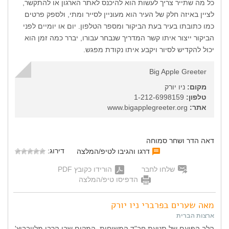
כל מה שתייר צריך לעשות הוא להיכנס לאתר הארגון או להתקשר,
לציין באיזה חלק של העיר הוא מעוניין לסייר ומתי, ולספק פרטים
כמו כתובתו בעיר בעת הביקור ומספר הטלפון. יום או יומיים לפני
הביקור ייצור איתו קשר המדריך שנבחר עבורו, יברר כמה זמן הוא
יכול להקדיש לסיור ויקבע איתו נקודת מפגש.
Big Apple Greeter
מקום:
ניו יורק
טלפון:
1-212-6998159
אתר:
www.bigapplegreeter.org
דאה הדר ושחר סמוחה
דירוג:
דרגו והגיבו לטיפ/המלצה
שלחו לחבר
הורידו כקובץ PDF
הדפיסו טיפ/המלצה
מאה שערים בפרברי ניו יורק
ארצות הברית
הלב הפועם של תנועת חב"ד המשיחית, המקום שבו הרבי מליובביץ'