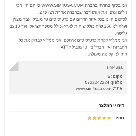
אני בסוף בחרתי בחברה WWW.SIM4USA.COM כי הם היו הכי
זולים ונתנו את אותו דבר שבחברה אחרת רצו פי 2.
לסיכום היינו בכל אזור הדרום עם כרטיס סים טי מוביל ועבד מצוין
ועלה לנו 250 ש"ח כולל שיחות לארץ וכולל מספר ישראלי ועד 10 גב
גלישה.
אני ממליץ לקחת כרטיס סים איתכם ואני ממליץ לבדוק את כל
החברות ואין הבדל בין טי מוביל לATT
היה לנו קליטה מעולה.
sim4usa
מקום:
la
טלפון:
0722242224
אתר:
www.sim4usa.com
דירוגי המלצה
סתיו