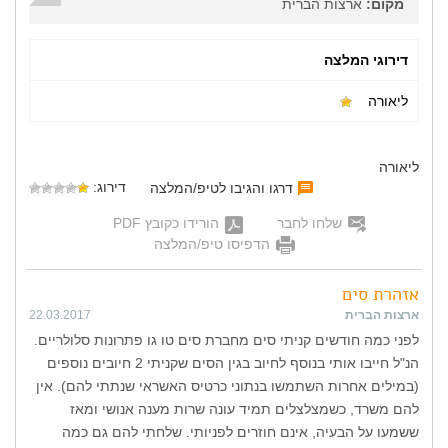
מקום:
ארצות הברית
דירוגי המלצה
ליאורה
ליאורה
דירוג:
דרגו והגיבו לטיפ/המלצה
שלחו לחבר
הורידו כקובץ PDF
הדפיסו טיפ/המלצה
אזהרת סים
ארצות הברית
22.03.2017
לפני כמה חודשים קניתי סים מחברת סים טו גו פתרונות סלולריים.
הנ"ל חייבו אותי בנוסף לחיוב בגין הסים שקניתי 2 חיובים נוספים
(במילים אחרות השתמשו בנתוני כרטיס האשראי שנתתי להם). אין
להם משרד, כשמצלצלים תמיד עונה שרות מענה אנושי ומאז
ששמעו על הבעיה, אינם חוזרים לפניותי. שלחתי להם גם כמה