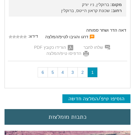
מקום:
ברוקלין, ניו יורק
רחוב:
שכונת קראון הייטס, ברוקלין
דאה הדר ושחר סמוחה
דירוג:
דרגו והגיבו לטיפ/המלצה
שלחו לחבר
הורידו כקובץ PDF
הדפיסו טיפ/המלצה
(
6
5
4
3
2
1
c
u
r
r
הוסיפו טיפ/המלצה חדשה
e
n
t
כתבות מומלצות
)