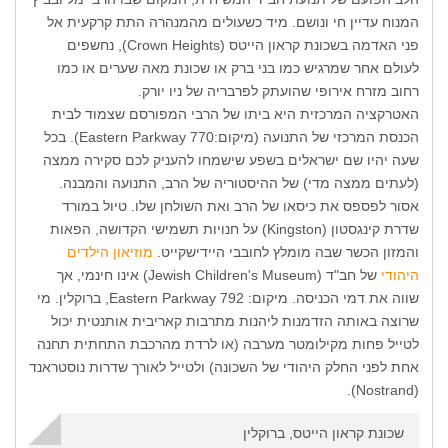
המנוח עדיין חי ונושם. מיד כשעולים מהמנהרה התת קרקעית אל
פני האדמה בשכונת קראון הייטס (Crown Heights), נחשפים
לעולם אחר שמרגיש כמו בני ברק או שכונת מאה שערים או כמו
רחוב מזרח אירופי שהועתק לפרבריה של ניו יורק.
האטרקציה המרכזית היא ביתו של הרבי המפורסם שצמוד לבית
הכנסת המרכזי של התנועה (מיקום:770 Eastern Parkway). בכל
שעה יהיו שם ישראלים בשפע שישמחו להעניק לכם סקירה ממצה
(לעתים ממצה מדי) של ההיסטוריה של הרב, התנועה והמבנה.
אסור לפספס את כיסאו של הרב ואת השולחן שלו. טיול במורד
שדרת קינגסטון (Kingston) על חנויות תשמישי הקדושה, הפאות
והמזון הכשר שבה מומלץ לחובבי היידישקייט.
מוזיאון הילדים
היהודי
של חב"ד (Jewish Children's Museum) אינו חינמי, אך
שווה את דמי הכניסה. מיקום: 792 Eastern Parkway, ברוקלין. מי
שרוצה באותה הזדמנות ליהנות מתרבות קאריבית אותנטית יכול
לטייל פחות מקילומטר מערבה (או לרדת מהרכבת התחתית תחנה
אחת לפני החלק היהודי של השכונה) ולטייל לאורך שדרות נוסטראנד
(Nostrand).
שכונת קראון הייטס, ברוקלין