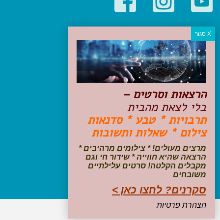
קטגוריות פופולריות
יעדים
טיולים בישראל
מלונות בוטיק בישראל
טיפים והמלצות
הרצאות וסרטים –
הכנות לנסיעה
בלי לצאת מהבית
טיולי ג'יפים
תרבויות * טבע * סדנאות
טיולים עם ילדים
צילום * שאלות ותשובות
שייט, הפלגות, קרוזים
דיגיטל
מרצים מעולים! * צילומים מרהיבים *
הרצאה שהיא חווייה * שידור חי וגם
עקבו אחרינו בפייסבוק
מקבלים הקלטה! סרטים עלילתיים
משובחים
סקרנים? לחצו כאן >
הצהרת פרטיות