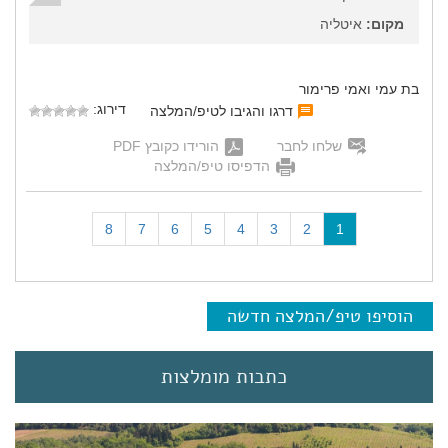
מקום:
איטליה
בת עמי ואמי פרימור
דירוג:
דרגו והגיבו לטיפ/המלצה
שלחו לחבר
הורידו כקובץ PDF
הדפיסו טיפ/המלצה
(
8
7
6
5
4
3
2
1
c
u
r
r
הוסיפו טיפ/המלצה חדשה
e
n
t
כתבות מומלצות
)