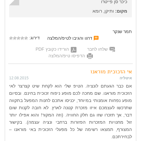
כיכר סן פייטרו
מקום:
ותיקן, רומא
תמר שנקר
דירוג:
דרגו והגיבו לטיפ/המלצה
שלחו לחבר
הורידו כקובץ PDF
הדפיסו טיפ/המלצה
אי הזכוכית מוראנו
איטליה
12.08.2015
אם כבר הגעתם לונציה. הטיפ שלי הוא לקחת שיט קצרצר לאי
הזכוכית מוראנו. שם מחכה לכם מופע ניפוח זכוכית בחינם. ובסיום
מופע נפחות אומנותי במיוחד, יכניסו אתכם לחנות המפעל בתקווה
שתרכשו לעצמכם איזו מזכרת קטנה לארץ. לא חובה לקנות שום
דבר, אך תזכרו שזו גם חלק החוויה. (וזה המקור! והוא אפילו יותר
זול מחנויות המזכרות הפזורות ברחבי ונציה עצמה). בקישור
המצורף, תמצאו רשימה של כל מפעלי הזכוכית באי מוראנו –
לבחירתכם.