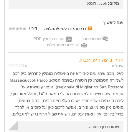
מקום:
tivoli, רומא
אנה ליפשיץ
דירוג:
דרגו והגיבו לטיפ/המלצה
שלחו לחבר
הורידו כקובץ PDF
הדפיסו טיפ/המלצה
חוף, ביצה ויער עבות
איטליה
30.03.2014
לאלו מכם שמגיעים לאזור פיזה באיטליה מומלץ להרחיב ביקורכם
לשמורה הסמוכה: סן רוסורה (בשמה המלא: Massaciuccoli Parco
regionale di Migliarino San Rossore). הפארק משתרע על
אדמות שהיו שייכות למשפחת מדיצ'י במאה ה־14, וכולל אזור חוף,
ליבה ביצתית ויער ייחודי. יש בו בעלי חיים רבים, ובהם צבאים,
סוסים מזן מקומי וציפורים. אפשר לרכוב כאן על סוסים או להלך
ברגל בין עצי אלון ואורן ענקיים, ויש אף שביל ארוך נגיש למוגבלים.
שמורת סן רוסורה