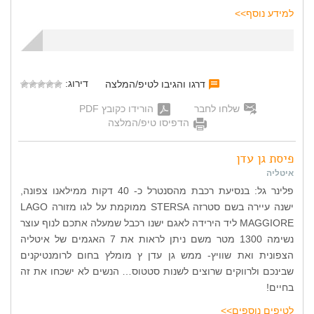
למידע נוסף>>
דירוג:
דרגו והגיבו לטיפ/המלצה
שלחו לחבר
הורידו כקובץ PDF
הדפיסו טיפ/המלצה
פיסת גן עדן
איטליה
פלינר גל: בנסיעת רכבת מהסנטרל כ- 40 דקות ממילאנו צפונה,
ישנה עיירה בשם סטרזה STERSA ממוקמת על לגו מזורה LAGO
MAGGIORE ליד הירידה לאגם ישנו רכבל שמעלה אתכם לנוף עוצר
נשימה 1300 מטר משם ניתן לראות את 7 האגמים של איטליה
הצפונית ואת שוויץ- ממש גן עדן ץ מומלץ בחום לרומנטיקנים
שבינכם ולרווקים שרוצים לשנות סטטוס… הנשים לא ישכחו את זה
בחיים!
לטיפים נוספים>>