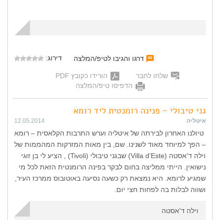
דירוג:
דרגו והגיבו לטיפ/המלצה
שלחו לחבר
הורידו כקובץ PDF
הדפיסו טיפ/המלצה
גני טיבולי – פנינה רומנטית ליד רומא
איטליה
12.05.2014
טיולנו האחרון לבירתה של איטליה וערש התרבות הקלאסית – רומא
– הפך למיוחד מאוד לשנינו. שם, בין מאות המזרקות המהממות של
וילה ד'אסטה (Villa d’Este) שבגני טיבולי (Tivoli) , הציע לי בן זוגי
נישואין. הייתי ממליצה בחום לבקר בפינה הרומנטית הזאת לכל מי
שמגיע לרומא. היא נמצאת רק כשעה נסיעה באוטובוס ממרכז העיר,
ושווה לבלות בה לפחות חצי יום.
וילה ד'אסטה