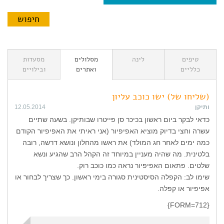
טיפים
לינה
מסלולים
מסעדות
כלליים
ואתרים
ובילויים
(שליחו של) ישו כוכב עליון
ותיקן
12.05.2014
כדאי לבקר ביום ראשון בכיכר סן פייטרו שבותיקן. בשעה שתיים
עשרה וחצי בדיוק מוציא האפיפיור (אני ראיתי את האפיפיור הקודם
כמה ימים לאחר חג המולד) את ראשו מהחלון ונושא דרשה, רובה
בלטינית. מה שהיה מעניין במיוחד זה הקהל הרב שהגיע ונשא
שלטים. פתאום האפיפיור נראה כמו כוכב רוק.
שימו לב: הקפלה הסיסטינית סגורה בימי ראשון. כך שצריך לבחור או
אפיפיור או קפלה.
{FORM=712}