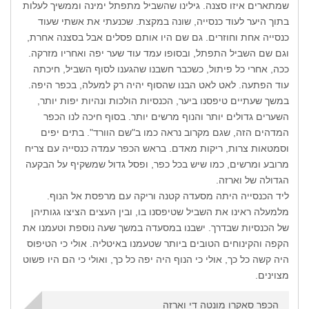
שמתארים איזו סצנה. גילינו שהשביל מתפתל ימינה וממשיך לעלות
בתוך היער לעוד כנסייה, שונה במקצת. שכנעתי את אשתי שעוד
כנסייה אחת וחוזרים. גם שם היו אותם פסלים אבל בסצנה אחרת,
וגם שם השביל התפתל, ובסופו עמד עוד שער יפה ואחריו מזרקה.
ככה, אחרי כל פיתול, כשכבר חשבנו שהגענו לסוף השביל, חיכתה
עוד הפתעה. לאט לאט הבנו שהסוף יהיה רק למעלה, בכפר היפה.
במשך שעתיים טיפסנו ביער, הכנסיות הולכות ונהיות יפות יותר,
השערים גדולים יותר והנוף מרשים יותר. בסוף חיכה לנו הכפר
המדהים הזה, שגם מקרוב נראה כמו ב"שם הוורד". בתים יפים
וסמטאות צרות, ריקות מאדם. בראש הכפר עמדה כנסייה עם צריח
מרובע ומרשים, כמו שיש בכל כפר, ופסל גדול שמשקיף על הבקעה
הגדולה של וארזה.
ליד הכנסייה היתה מסעדה קטנה וריקה עם מרפסת אל הנוף.
מלמעלה ראינו את השביל שטיפסנו בו, ובין העצים הציצו גגותיהן
של הכנסיות שבדרך. ישבנו במסעדה במשך שעה נוספת וטעמנו את
הקפה והקינוחים הטובים ביותר שטעמנו באיטליה. אולי כי הטיפוס
היה קשה כל כך, אולי כי הנוף היה יפה כל כך, ואולי כי הם היו פשוט
מצוינים.
הכפר סאקרו מונטה די וארזה