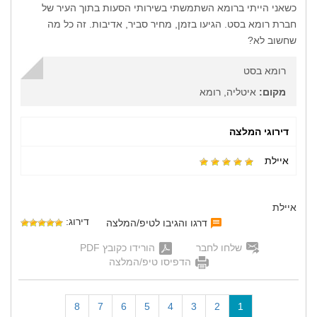
כשאני הייתי ברומא השתמשתי בשירותי הסעות בתוך העיר של
חברת רומא בסט. הגיעו בזמן, מחיר סביר, אדיבות. זה כל מה
שחשוב לא?
רומא בסט
מקום:
איטליה, רומא
דירוגי המלצה
איילת
איילת
דירוג:
דרגו והגיבו לטיפ/המלצה
שלחו לחבר
הורידו כקובץ PDF
הדפיסו טיפ/המלצה
(
8
7
6
5
4
3
2
1