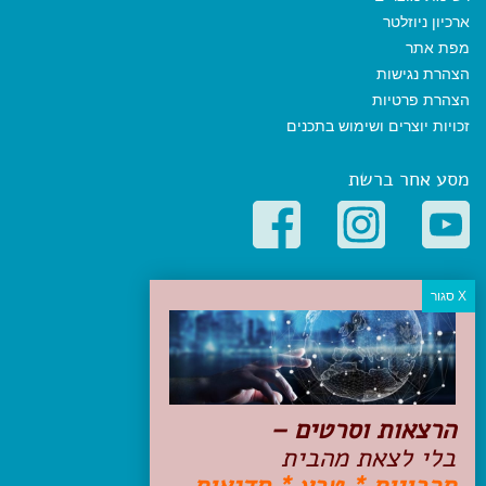
ארכיון ניוזלטר
מפת אתר
הצהרת נגישות
הצהרת פרטיות
זכויות יוצרים ושימוש בתכנים
מסע אחר ברשת
קטגוריות פופולריות
יעדים
טיולים בישראל
מלונות בוטיק בישראל
טיפים והמלצות
הרצאות וסרטים –
הכנות לנסיעה
בלי לצאת מהבית
טיולי ג'יפים
טיולים עם ילדים