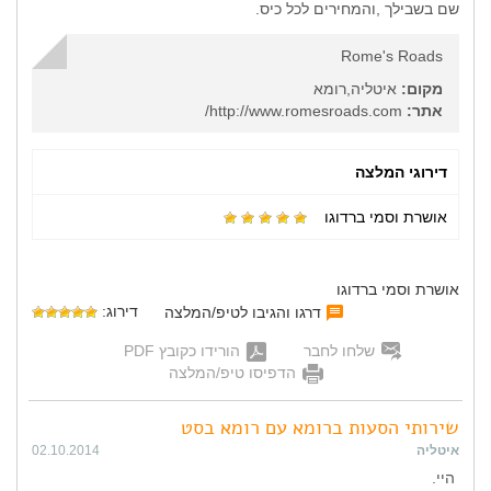
שם בשבילך ,והמחירים לכל כיס.
Rome's Roads
מקום:
איטליה,רומא
אתר:
http://www.romesroads.com/
דירוגי המלצה
אושרת וסמי ברדוגו
אושרת וסמי ברדוגו
דירוג:
דרגו והגיבו לטיפ/המלצה
שלחו לחבר
הורידו כקובץ PDF
הדפיסו טיפ/המלצה
שירותי הסעות ברומא עם רומא בסט
איטליה
02.10.2014
היי.