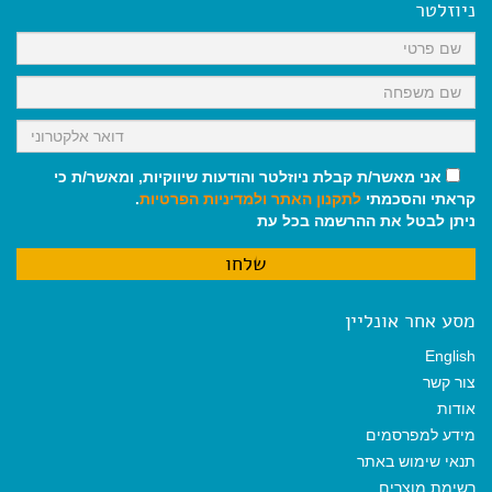
o
A
r
ניוזלטר
o
p
a
k
p
m
אני מאשר/ת קבלת ניוזלטר והודעות שיווקיות, ומאשר/ת כי
קראתי והסכמתי
לתקנון האתר
ולמדיניות הפרטיות
.
ניתן לבטל את ההרשמה בכל עת
מסע אחר אונליין
English
צור קשר
אודות
מידע למפרסמים
תנאי שימוש באתר
רשימת מוצרים