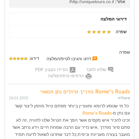
אתר:
http://uniquetours.co.il/
דירוגי המלצה
שפרה
שפרה
דירוג:
דרגו והגיבו לטיפ/המלצה
שלחו לחבר
הורידו כקובץ PDF
הדפיסו טיפ/המלצה
Rome's Roads מדריך טיולים נתן חמאוי
איטליה
19.01.2015
כל מי שנוסע לרומא ומעוניין ביותר מסתם טיול מוזמן ליצור קשר
עם נתן מ-
Rome's Roads
.
זכינו להכיר איש מקסים אשר הפך את הטיול שלנו לחוויה ,זה לא
סתם סיור מודרך ,איש נדיר עם הרבה שמחת חיים וידע נרחב אשר
מועבר בצורה מעניינת וכיפית,כל דבר שתרצו לשאול לדעת תמיד