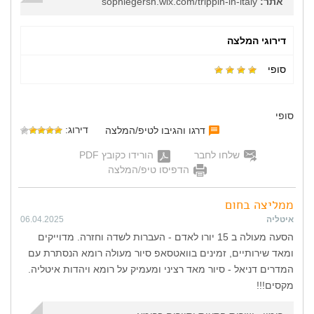
אתר:
sophiegersh.wix.com/trippin-in-italy
דירוגי המלצה
סופי
סופי
דירוג:
דרגו והגיבו לטיפ/המלצה
שלחו לחבר
הורידו כקובץ PDF
הדפיסו טיפ/המלצה
ממליצה בחום
איטליה
06.04.2025
הסעה מעולה ב 15 יורו לאדם - העברות לשדה וחזרה. מדוייקים
ומאד שירותיים, זמינים בוואטסאפ סיור מעולה רומא הנסתרת עם
המדרים דניאל - סיור מאד רציני ומעמיק על רומא ויהדות איטליה.
מקסים!!!