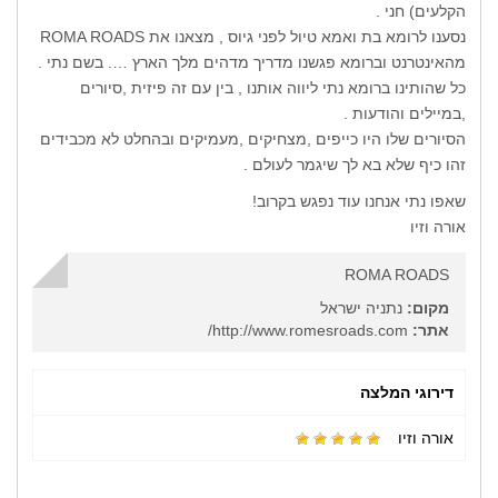
הקלעים) חני .
נסענו לרומא בת ואמא טיול לפני גיוס , מצאנו את ROMA ROADS
מהאינטרנט וברומא פגשנו מדריך מדהים מלך הארץ …. בשם נתי .
כל שהותינו ברומא נתי ליווה אותנו , בין עם זה פיזית ,סיורים
,במיילים והודעות .
הסיורים שלו היו כייפים ,מצחיקים ,מעמיקים ובהחלט לא מכבידים
זהו כיף שלא בא לך שיגמר לעולם .
שאפו נתי אנחנו עוד נפגש בקרוב!
אורה וזיו
ROMA ROADS
מקום:
נתניה ישראל
אתר:
http://www.romesroads.com/
דירוגי המלצה
אורה וזיו