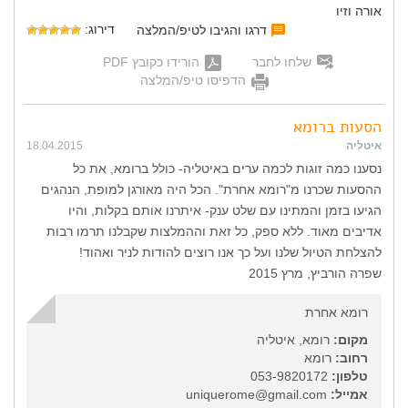
אורה וזיו
דירוג:
דרגו והגיבו לטיפ/המלצה
שלחו לחבר
הורידו כקובץ PDF
הדפיסו טיפ/המלצה
הסעות ברומא
איטליה
18.04.2015
נסענו כמה זוגות לכמה ערים באיטליה- כולל ברומא, את כל
ההסעות שכרנו מ"רומא אחרת". הכל היה מאורגן למופת, הנהגים
הגיעו בזמן והמתינו עם שלט ענק- איתרנו אותם בקלות, והיו
אדיבים מאוד. ללא ספק, כל זאת וההמלצות שקבלנו תרמו רבות
להצלחת הטיול שלנו ועל כך אנו רוצים להודות לניר ואהוד!
שפרה הורביץ, מרץ 2015
רומא אחרת
מקום:
רומא, איטליה
רחוב:
רומא
טלפון:
053-9820172
אמייל:
uniquerome@gmail.com