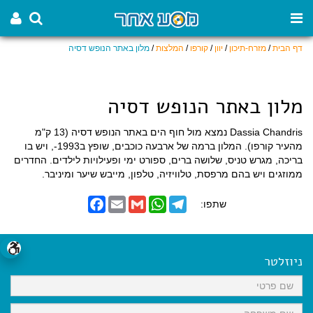
דף הבית
/
מזרח-תיכון
/
יוון
/
קורפו
/
המלצות
/
מלון באתר הנופש דסיה
מלון באתר הנופש דסיה
Dassia Chandris נמצא מול חוף הים באתר הנופש דסיה (13 ק"מ
מהעיר קורפו). המלון ברמה של ארבעה כוכבים, שופץ ב1993-, ויש בו
בריכה, מגרש טניס, שלושה ברים, ספורט ימי ופעילויות לילדים. החדרים
ממוזגים ויש בהם מרפסת, טלוויזיה, טלפון, מייבש שיער ומיניבר.
F
E
G
W
T
שתפו:
a
m
m
h
e
c
a
a
a
l
e
i
i
t
e
b
l
l
s
g
o
A
r
ניוזלטר
o
p
a
k
p
m