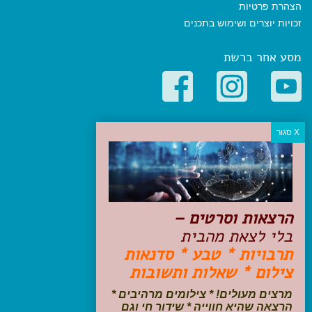
הצהרת פרטיות
זכויות יוצרים ושימוש בתכנים
מסע אחר ברשת
קטגוריות פופולריות
יעדים
טיולים בישראל
מלונות בוטיק בישראל
טיפים והמלצות
הרצאות וסרטים –
הכנות לנסיעה
בלי לצאת מהבית
טיולי ג'יפים
תרבויות * טבע * סדנאות
טיולים עם ילדים
צילום * שאלות ותשובות
שייט, הפלגות, קרוזים
דיגיטל
מרצים מעולים! * צילומים מרהיבים *
הרצאה שהיא חווייה * שידור חי וגם