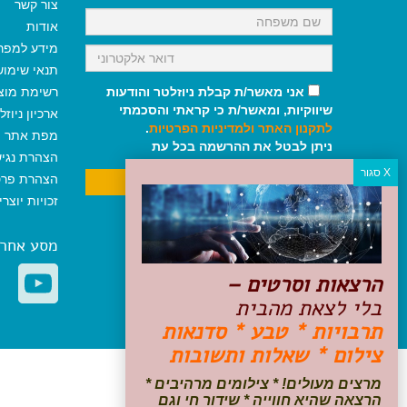
צור קשר
אודות
מידע למפר
תנאי שימו
אני מאשר/ת קבלת ניוזלטר והודעות
רשימת מוצ
שיווקיות, ומאשר/ת כי קראתי והסכמתי
ארכיון ניוזל
לתקנון האתר
ולמדיניות הפרטיות
.
מפת אתר
ניתן לבטל את ההרשמה בכל עת
הצהרת נגי
הצהרת פרט
זכויות יוצר
מסע אחר
הרצאות וסרטים –
בלי לצאת מהבית
תרבויות * טבע * סדנאות
צילום * שאלות ותשובות
מרצים מעולים! * צילומים מרהיבים *
הרצאה שהיא חווייה * שידור חי וגם