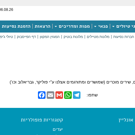
06.08.26
י טיולים
פנאי
מפות ומדריכים
הרצאות
הזמנת נסיעות
חברות נסיעות
מלונות מטיילים
מלונות בוטיק
המגזין המקוון
דף הפייסבוק
טיולי ג'יפ
שירים מוכרים (שמושרים ומתורגמים אצלנו ע"י פוליקר, גבריאלוב וכו')
F
E
G
W
T
שתפו:
a
m
m
h
e
c
a
a
a
l
e
i
i
t
e
b
l
l
s
g
o
A
r
ונליין
קטגוריות פופולריות
o
p
a
k
p
m
יעדים