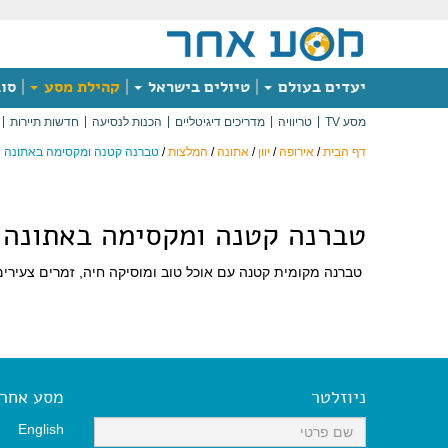
יעדים בעולם
טיולים בישראל
קהילת מסע
סוג
מסע TV
טריוויה
מדריכים דיגיטליים
הכנות לנסיעה
חדשות תיירות
דף הבית
/
אירופה
/
יוון
/
אתונה
/
המלצות
/
טברנה קטנה ומקסימה באתונה
טברנה קטנה ומקסימה באתונה
טברנה מקומית קטנה עם אוכל טוב ומוסיקה חיה, זמרים צעירים, 
ניוזלטר
מסע אחר א
English