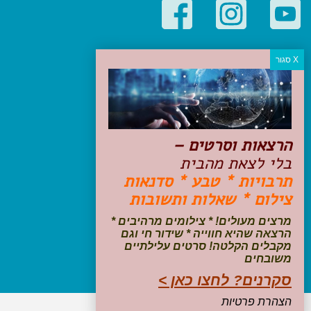
קטגוריות פופולריות
יעדים
טיולים בישראל
מלונות בוטיק בישראל
טיפים והמלצות
הרצאות וסרטים –
הכנות לנסיעה
בלי לצאת מהבית
טיולי ג'יפים
תרבויות * טבע * סדנאות
טיולים עם ילדים
צילום * שאלות ותשובות
שייט, הפלגות, קרוזים
דיגיטל
מרצים מעולים! * צילומים מרהיבים *
הרצאה שהיא חווייה * שידור חי וגם
עקבו אחרינו בפייסבוק
מקבלים הקלטה! סרטים עלילתיים
משובחים
סקרנים? לחצו כאן >
הצהרת פרטיות