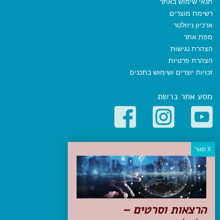
תנאי שימוש באתר
רשימת מוצרים
ארכיון ניוזלטר
מפת אתר
הצהרת נגישות
הצהרת פרטיות
זכויות יוצרים ושימוש בתכנים
מסע אחר ברשת
קטגוריות פופולריות
יעדים
טיולים בישראל
מלונות בוטיק בישראל
טיפים והמלצות
הרצאות וסרטים –
הכנות לנסיעה