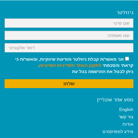
e
i
i
t
e
b
l
l
s
g
o
A
r
ניוזלטר
o
p
a
k
p
m
אני מאשר/ת קבלת ניוזלטר והודעות שיווקיות, ומאשר/ת כי
קראתי והסכמתי
לתקנון האתר
ולמדיניות הפרטיות
.
ניתן לבטל את ההרשמה בכל עת
מסע אחר אונליין
English
צור קשר
אודות
מידע למפרסמים