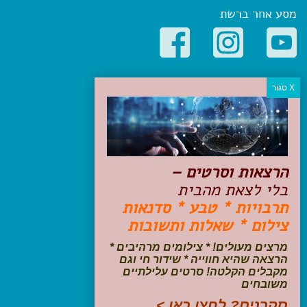
מסע אחר ברשת
קטגוריות פופולריות
יעדים
טיולים בישראל
מלונות בוטיק בישראל
טיפים והמלצות
הרצאות וסרטים –
הכנות לנסיעה
בלי לצאת מהבית
טיולי ג'יפים
תרבויות * טבע * סדנאות
טיולים עם ילדים
צילום * שאלות ותשובות
שייט, הפלגות, קרוזים
דיגיטל
מרצים מעולים! * צילומים מרהיבים *
הרצאה שהיא חווייה * שידור חי וגם
עקבו אחרינו בפייסבוק
מקבלים הקלטה! סרטים עלילתיים
משובחים
סקרנים? לחצו כאן >