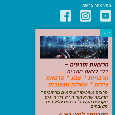
מסע אחר ברשת
קטגוריות פופולריות
יעדים
טיולים בישראל
מלונות בוטיק בישראל
טיפים והמלצות
הרצאות וסרטים –
הכנות לנסיעה
בלי לצאת מהבית
טיולי ג'יפים
תרבויות * טבע * סדנאות
טיולים עם ילדים
צילום * שאלות ותשובות
שייט, הפלגות, קרוזים
דיגיטל
מרצים מעולים! * צילומים מרהיבים *
הרצאה שהיא חווייה * שידור חי וגם
עקבו אחרינו בפייסבוק
מקבלים הקלטה! סרטים עלילתיים
משובחים
סקרנים? לחצו כאן >