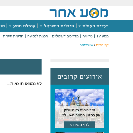
יעדים בעולם
טיולים בישראל
קהילת מסע
סוג
מסע TV
טריוויה
מדריכים דיגיטליים
הכנות לנסיעה
חדשות תיירות
דף הבית
/
שוורצימר
אירועים קרובים
לא נמצאו תוצאות...
שוק רובנס באנטוורפן
שוק בסגנון המאה ה-16 לכבודו של הצייר המפורסם, בן העיר, נערך ב-15 באוגוסט באנטוורפן
לדף האירוע