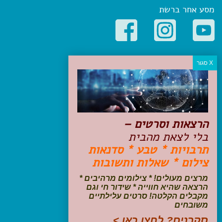
מסע אחר ברשת
קטגוריות פופולריות
יעדים
טיולים בישראל
מלונות בוטיק בישראל
טיפים והמלצות
הרצאות וסרטים –
הכנות לנסיעה
בלי לצאת מהבית
טיולי ג'יפים
תרבויות * טבע * סדנאות
טיולים עם ילדים
צילום * שאלות ותשובות
שייט, הפלגות, קרוזים
דיגיטל
מרצים מעולים! * צילומים מרהיבים *
הרצאה שהיא חווייה * שידור חי וגם
עקבו אחרינו בפייסבוק
מקבלים הקלטה! סרטים עלילתיים
משובחים
סקרנים? לחצו כאן >