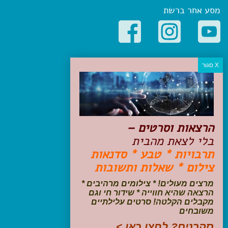
מסע אחר ברשת
קטגוריות פופולריות
יעדים
טיולים בישראל
מלונות בוטיק בישראל
טיפים והמלצות
הרצאות וסרטים –
הכנות לנסיעה
בלי לצאת מהבית
טיולי ג'יפים
תרבויות * טבע * סדנאות
טיולים עם ילדים
צילום * שאלות ותשובות
שייט, הפלגות, קרוזים
דיגיטל
מרצים מעולים! * צילומים מרהיבים *
הרצאה שהיא חווייה * שידור חי וגם
עקבו אחרינו בפייסבוק
מקבלים הקלטה! סרטים עלילתיים
משובחים
סקרנים? לחצו כאן >