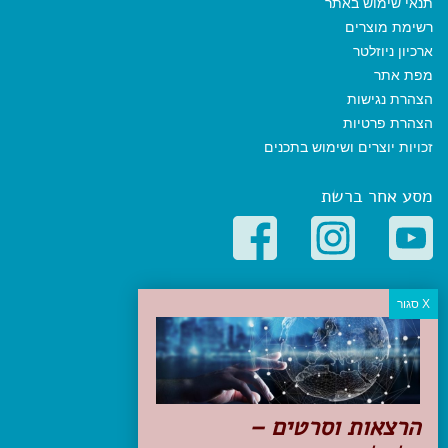
תנאי שימוש באתר
רשימת מוצרים
ארכיון ניוזלטר
מפת אתר
הצהרת נגישות
הצהרת פרטיות
זכויות יוצרים ושימוש בתכנים
מסע אחר ברשת
קטגוריות פופולריות
יעדים
טיולים בישראל
מלונות בוטיק בישראל
טיפים והמלצות
הרצאות וסרטים –
הכנות לנסיעה