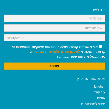
e
i
i
t
e
b
l
l
s
g
o
A
r
ניוזלטר
o
p
a
k
p
m
אני מאשר/ת קבלת ניוזלטר והודעות שיווקיות, ומאשר/ת כי
קראתי והסכמתי
לתקנון האתר
ולמדיניות הפרטיות
.
ניתן לבטל את ההרשמה בכל עת
מסע אחר אונליין
English
צור קשר
אודות
מידע למפרסמים