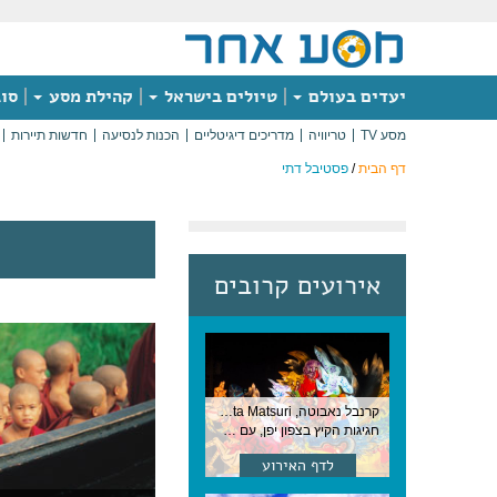
יעדים בעולם
טיולים בישראל
קהילת מסע
סוג
מסע TV
טריוויה
מדריכים דיגיטליים
הכנות לנסיעה
חדשות תיירות
דף הבית
/
פסטיבל דתי
אירועים קרובים
קרנבל נאבוטה, Nebuta Matsuri ,יפן
חגיגות הקיץ בצפון יפן, עם תהלוכות ענק, ריקודים וזיקוקים. 6-2 באוגוסט, יפן
לדף האירוע