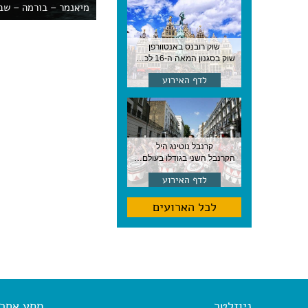
מיאנמר – בורמה – שב
שוק רובנס באנטוורפן
שוק בסגנון המאה ה-16 לכבודו של הצייר המפורסם, בן העיר, נערך ב-15 באוגוסט באנטוורפן
לדף האירוע
קרנבל נוטינג היל
הקרנבל השני בגודלו בעולם, עם מוזיקה, תהלוכות ותחפושות. לונדון
לדף האירוע
לכל הארועים
ניוזלטר
מסע אחר א