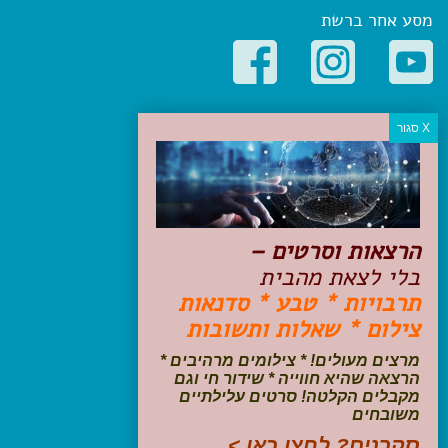
מסע אחר ברשת
קטגוריות פופולריות
יעדים
טיולים בישראל
מלונות בוטיק בישראל
טיפים והמלצות
הרצאות וסרטים –
הכנות לנסיעה
בלי לצאת מהבית
טיולי ג'יפים
תרבויות * טבע * סדנאות
טיולים עם ילדים
צילום * שאלות ותשובות
שייט, הפלגות, קרוזים
דיגיטל
מרצים מעולים! * צילומים מרהיבים *
הרצאה שהיא חווייה * שידור חי וגם
עקבו אחרינו בפייסבוק
מקבלים הקלטה! סרטים עלילתיים
משובחים
סקרנים? לחצו כאן >