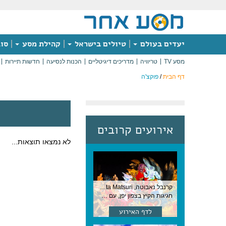
יעדים בעולם
טיולים בישראל
קהילת מסע
סוג
מסע TV
טריוויה
מדריכים דיגיטליים
הכנות לנסיעה
חדשות תיירות
דף הבית
/
פוקצ'ה
אירועים קרובים
לא נמצאו תוצאות...
קרנבל נאבוטה, Nebuta Matsuri ,יפן
חגיגות הקיץ בצפון יפן, עם תהלוכות ענק, ריקודים וזיקוקים. 6-2 באוגוסט, יפן
לדף האירוע