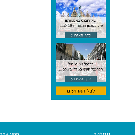
שוק רובנס באנטוורפן
שוק בסגנון המאה ה-16 לכבודו של הצייר המפורסם, בן העיר, נערך ב-15 באוגוסט באנטוורפן
לדף האירוע
קרנבל נוטינג היל
הקרנבל השני בגודלו בעולם, עם מוזיקה, תהלוכות ותחפושות. לונדון
לדף האירוע
לכל הארועים
ניוזלטר
מסע אחר א