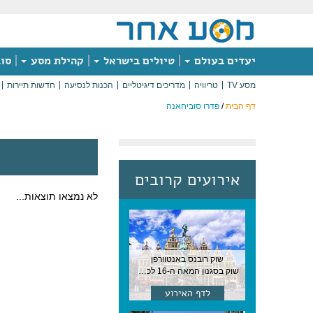
יעדים בעולם
טיולים בישראל
קהילת מסע
סוג
מסע TV
טריוויה
מדריכים דיגיטליים
הכנות לנסיעה
חדשות תיירות
דף הבית
/
פדרו סוביחאנה
אירועים קרובים
לא נמצאו תוצאות...
שוק רובנס באנטוורפן
שוק בסגנון המאה ה-16 לכבודו של הצייר המפורסם, בן העיר, נערך ב-15 באוגוסט באנטוורפן
לדף האירוע