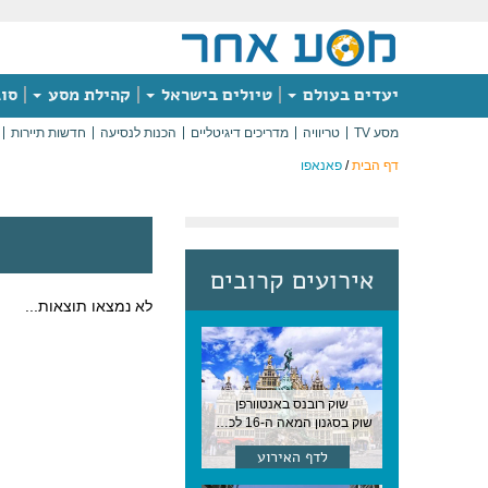
יעדים בעולם
טיולים בישראל
קהילת מסע
סוג
מסע TV
טריוויה
מדריכים דיגיטליים
הכנות לנסיעה
חדשות תיירות
דף הבית
/
פאנאפו
אירועים קרובים
לא נמצאו תוצאות...
שוק רובנס באנטוורפן
שוק בסגנון המאה ה-16 לכבודו של הצייר המפורסם, בן העיר, נערך ב-15 באוגוסט באנטוורפן
לדף האירוע