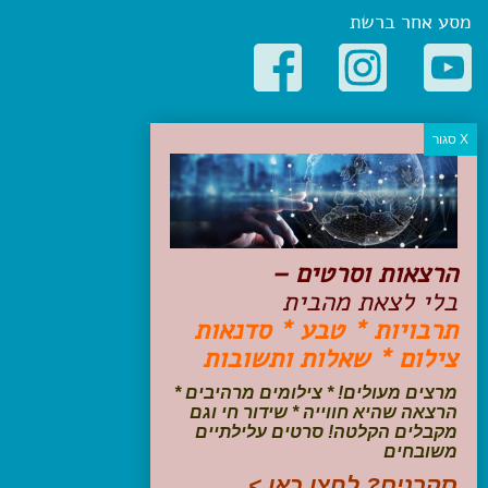
מסע אחר ברשת
קטגוריות פופולריות
יעדים
טיולים בישראל
מלונות בוטיק בישראל
טיפים והמלצות
הרצאות וסרטים –
הכנות לנסיעה
בלי לצאת מהבית
טיולי ג'יפים
תרבויות * טבע * סדנאות
טיולים עם ילדים
צילום * שאלות ותשובות
שייט, הפלגות, קרוזים
דיגיטל
מרצים מעולים! * צילומים מרהיבים *
הרצאה שהיא חווייה * שידור חי וגם
עקבו אחרינו בפייסבוק
מקבלים הקלטה! סרטים עלילתיים
משובחים
סקרנים? לחצו כאן >