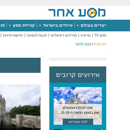
יעדים בעולם
טיולים בישראל
קהילת מסע
סוג
מסע TV
טריוויה
מדריכים דיגיטליים
הכנות לנסיעה
חדשות תיירות
דף הבית
/
עמק הלואר
אירועים קרובים
שוק רובנס באנטוורפן
שוק בסגנון המאה ה-16 לכבודו של הצייר המפורסם, בן העיר, נערך ב-15 באוגוסט באנטוורפן
לדף האירוע