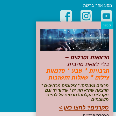
מסע אחר ברשת
קטגוריות פופולריות
יעדים
טיולים בישראל
מלונות בוטיק בישראל
הרצאות וסרטים –
טיפים והמלצות
בלי לצאת מהבית
הכנות לנסיעה
תרבויות * טבע * סדנאות
טיולי ג'יפים
צילום * שאלות ותשובות
טיולים עם ילדים
שייט, הפלגות, קרוזים
מרצים מעולים! * צילומים מרהיבים *
דיגיטל
הרצאה שהיא חווייה * שידור חי וגם
מקבלים הקלטה! סרטים עלילתיים
משובחים
עקבו אחרינו בפייסבוק
סקרנים? לחצו כאן >
הצהרת פרטיות