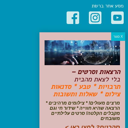
מסע אחר ברשת
קטגוריות פופולריות
יעדים
טיולים בישראל
מלונות בוטיק בישראל
טיפים והמלצות
הרצאות וסרטים –
הכנות לנסיעה
בלי לצאת מהבית
טיולי ג'יפים
תרבויות * טבע * סדנאות
טיולים עם ילדים
צילום * שאלות ותשובות
שייט, הפלגות, קרוזים
דיגיטל
מרצים מעולים! * צילומים מרהיבים *
הרצאה שהיא חווייה * שידור חי וגם
עקבו אחרינו בפייסבוק
מקבלים הקלטה! סרטים עלילתיים
משובחים
סקרנים? לחצו כאן >