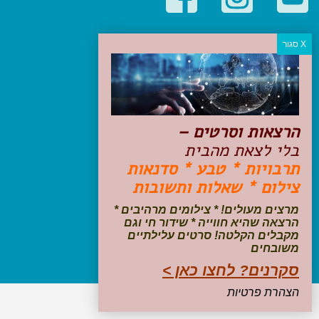
קטגוריות פופולריות
יעדים
טיולים בישראל
מלונות בוטיק בישראל
טיפים והמלצות
הרצאות וסרטים –
הכנות לנסיעה
בלי לצאת מהבית
טיולי ג'יפים
תרבויות * טבע * סדנאות
טיולים עם ילדים
צילום * שאלות ותשובות
שייט, הפלגות, קרוזים
דיגיטל
מרצים מעולים! * צילומים מרהיבים *
הרצאה שהיא חווייה * שידור חי וגם
עקבו אחרינו בפייסבוק
מקבלים הקלטה! סרטים עלילתיים
משובחים
סקרנים? לחצו כאן >
הצהרת פרטיות