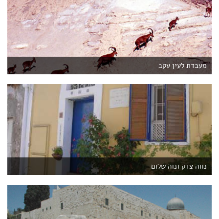
מעבדת לעין עקב
נווה צדק ונוה שלום