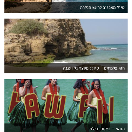
טיול מאכזיב לראש הנקרה
חוף פלמחים – טיול: מקצף גל ועננה
הוואי – ביקור ובילוי