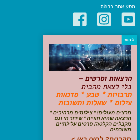
מסע אחר ברשת
קטגוריות פופולריות
יעדים
טיולים בישראל
מלונות בוטיק בישראל
טיפים והמלצות
הרצאות וסרטים –
הכנות לנסיעה
בלי לצאת מהבית
טיולי ג'יפים
תרבויות * טבע * סדנאות
טיולים עם ילדים
צילום * שאלות ותשובות
שייט, הפלגות, קרוזים
דיגיטל
מרצים מעולים! * צילומים מרהיבים *
הרצאה שהיא חווייה * שידור חי וגם
עקבו אחרינו בפייסבוק
מקבלים הקלטה! סרטים עלילתיים
משובחים
סקרנים? לחצו כאן >