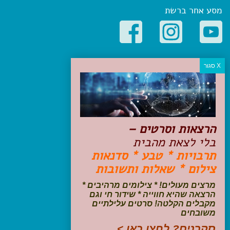
מסע אחר ברשת
קטגוריות פופולריות
יעדים
טיולים בישראל
מלונות בוטיק בישראל
טיפים והמלצות
הרצאות וסרטים –
הכנות לנסיעה
בלי לצאת מהבית
טיולי ג'יפים
תרבויות * טבע * סדנאות
טיולים עם ילדים
צילום * שאלות ותשובות
שייט, הפלגות, קרוזים
דיגיטל
מרצים מעולים! * צילומים מרהיבים *
הרצאה שהיא חווייה * שידור חי וגם
עקבו אחרינו בפייסבוק
מקבלים הקלטה! סרטים עלילתיים
משובחים
סקרנים? לחצו כאן >